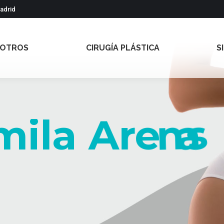
Madrid
OTROS
CIRUGÍA PLÁSTICA
S
m
i
l
a
A
r
e
n
a