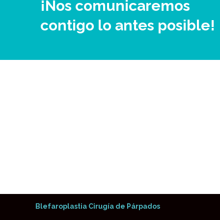
¡Nos comunicaremos
contigo lo antes posible!
Enlaces de Interés
Cuanto cuesta una Liposucción
Aumento de pecho en Madrid
Blefaroplastia Cirugía de Párpados