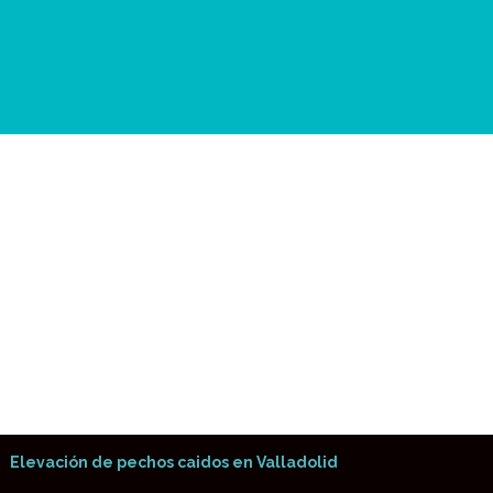
Información de interés
Rejuvenecimiento Facial Sin Cirugía Madrid
Aumento de labios en el barrio Salamanca, Madrid
Elevación de pechos caidos en Valladolid