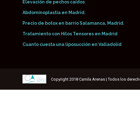
Elevación de pechos caídos
Abdominoplastia en Madrid.
Precio de botox en barrio Salamanca, Madrid.
Tratamiento con Hilos Tensores en Madrid
Cuanto cuesta una liposucción en Valladolid
Copyright 2018 Camila Arenas | Todos los derec