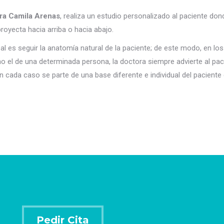
ra Camila Arenas
, realiza un estudio personalizado al paciente do
royecta hacia arriba o hacia abajo.
pal es seguir la anatomía natural de la paciente; de este modo, en l
o el de una determinada persona, la doctora siempre advierte al pac
en cada caso se parte de una base diferente e individual del pacient
Pedir Cita