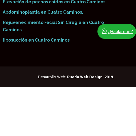
Elevación de pechos caidos en Cuatro Caminos
Abdominoplastia en Cuatro Caminos.
Rejuvenecimiento Facial Sin Cirugía en Cuatro
Caminos
¿Hablamos?
liposucción en Cuatro Caminos
Desarrollo Web:
Rueda Web Design-2019.