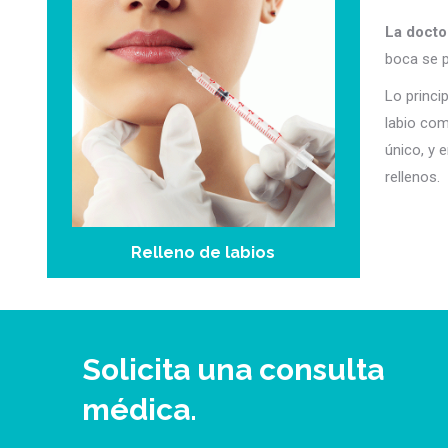
La docto
boca se p
Lo princi
labio com
único, y 
rellenos.
Relleno de labios
Solicita una consulta
médica.